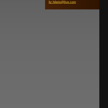
liz.hile
rio@live
.com