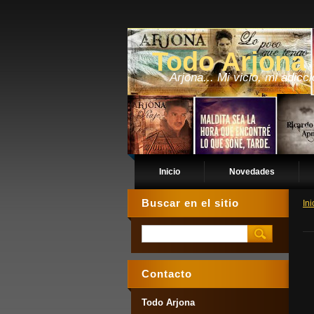
Todo Arjona
Arjona... Mi vicio, mi adicci
Inicio
Novedades
Buscar en el sitio
Ini
Contacto
Todo Arjona