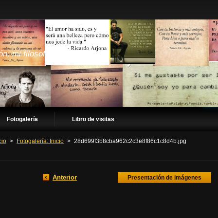
ón, mi filosofía
Fotogalería
Libro de visitas
cio
>
Fotogalería: Inicio
>
28d699f3b8cba962c2c3e8f86c1c8d4b.jpg
Anterior
Presentación de imágenes