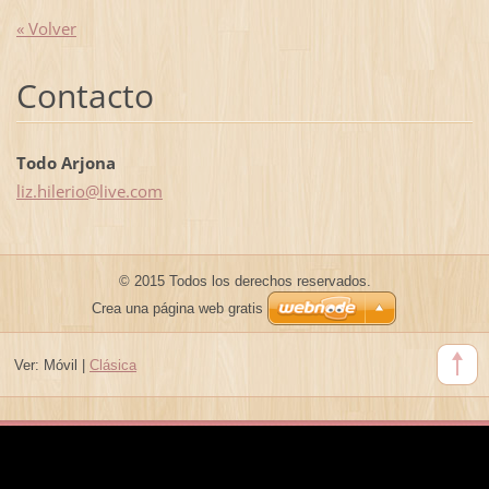
« Volver
Contacto
Todo Arjona
liz.hile
rio@live
.com
© 2015 Todos los derechos reservados.
Crea una página web gratis
Ver:
Móvil
|
Clásica