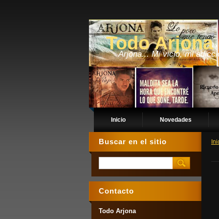
Todo Arjona
Arjona... Mi vicio, mi adicci
Inicio
Novedades
Buscar en el sitio
Ini
Contacto
Todo Arjona