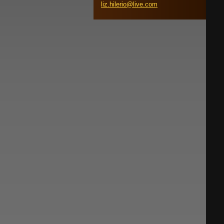
liz.hile
rio@live
.com