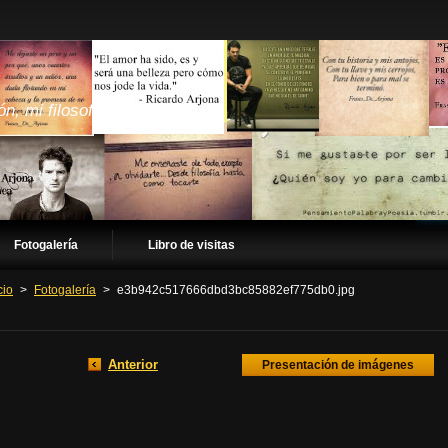
ón, mi filosofía
Fotogalería
Libro de visitas
cio
>
Fotogalería
>
e3b942c517666dbd3bc85882ef775db0.jpg
Anterior
Presentación de imágenes