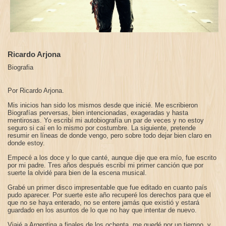
Ricardo Arjona
Biografia
Por Ricardo Arjona.
Mis inicios han sido los mismos desde que inicié. Me escribieron
Biografías perversas, bien intencionadas, exageradas y hasta
mentirosas. Yo escribí mi autobiografía un par de veces y no estoy
seguro si caí en lo mismo por costumbre. La siguiente, pretende
resumir en líneas de donde vengo, pero sobre todo dejar bien claro en
donde estoy.
Empecé a los doce y lo que canté, aunque dije que era mío, fue escrito
por mi padre. Tres años después escribí mi primer canción que por
suerte la olvidé para bien de la escena musical.
Grabé un primer disco impresentable que fue editado en cuanto país
pudo aparecer. Por suerte este año recuperé los derechos para que el
que no se haya enterado, no se entere jamás que existió y estará
guardado en los asuntos de lo que no hay que intentar de nuevo.
Viajé a Argentina a finales de los ochenta, me quedé por un tiempo, y