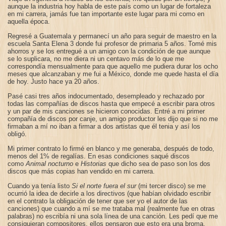
aunque la industria hoy habla de este país como un lugar de fortaleza
en mi carrera, jamás fue tan importante este lugar para mi como en
aquella época.
Regresé a Guatemala y permanecí un año para seguir de maestro en la
escuela Santa Elena 3 donde fui profesor de primaria 5 años. Tomé mis
ahorros y se los entregué a un amigo con la condición de que aunque
se lo suplicara, no me diera ni un centavo más de lo que me
correspondía mensualmente para que aquello me pudiera durar los ocho
meses que alcanzaban y me fui a México, donde me quede hasta el día
de hoy. Justo hace ya 20 años.
Pasé casi tres años indocumentado, desempleado y rechazado por
todas las compañías de discos hasta que empecé a escribir para otros
y un par de mis canciones se hicieron conocidas. Entré a mi primer
compañía de discos por canje, un amigo productor les dijo que si no me
firmaban a mí no iban a firmar a dos artistas que él tenia y así los
obligó.
Mi primer contrato lo firmé en blanco y me generaba, después de todo,
menos del 1% de regalías. En esas condiciones saqué discos
como
Animal nocturno
e
Historias
que dicho sea de paso son los dos
discos que más copias han vendido en mi carrera.
Cuando ya tenía listo
Si el norte fuera el sur
(mi tercer disco) se me
ocurrió la idea de decirle a los directivos (que habían olvidado escribir
en el contrato la obligación de tener que ser yo el autor de las
canciones) que cuando a mí se me trataba mal (realmente fue en otras
palabras) no escribía ni una sola línea de una canción. Les pedí que me
consiguieran compositores, ellos pensaron que esto era una broma,