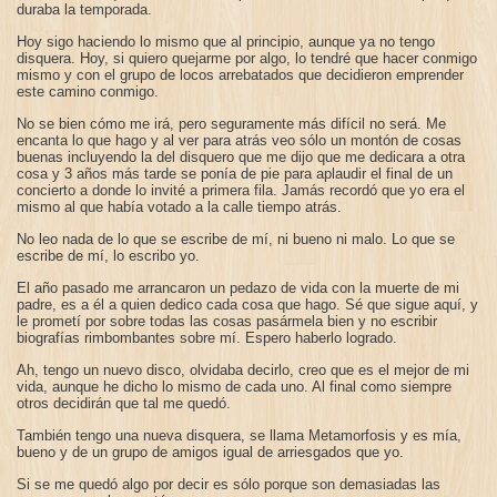
duraba la temporada.
Hoy sigo haciendo lo mismo que al principio, aunque ya no tengo
disquera. Hoy, si quiero quejarme por algo, lo tendré que hacer conmigo
mismo y con el grupo de locos arrebatados que decidieron emprender
este camino conmigo.
No se bien cómo me irá, pero seguramente más difícil no será. Me
encanta lo que hago y al ver para atrás veo sólo un montón de cosas
buenas incluyendo la del disquero que me dijo que me dedicara a otra
cosa y 3 años más tarde se ponía de pie para aplaudir el final de un
concierto a donde lo invité a primera fila. Jamás recordó que yo era el
mismo al que había votado a la calle tiempo atrás.
No leo nada de lo que se escribe de mí, ni bueno ni malo. Lo que se
escribe de mí, lo escribo yo.
El año pasado me arrancaron un pedazo de vida con la muerte de mi
padre, es a él a quien dedico cada cosa que hago. Sé que sigue aquí, y
le prometí por sobre todas las cosas pasármela bien y no escribir
biografías rimbombantes sobre mí. Espero haberlo logrado.
Ah, tengo un nuevo disco, olvidaba decirlo, creo que es el mejor de mi
vida, aunque he dicho lo mismo de cada uno. Al final como siempre
otros decidirán que tal me quedó.
También tengo una nueva disquera, se llama Metamorfosis y es mía,
bueno y de un grupo de amigos igual de arriesgados que yo.
Si se me quedó algo por decir es sólo porque son demasiadas las