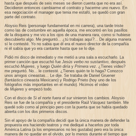
hasta que después de seis meses se dieron cuenta que no era así.
Decidieron entonces cambiarme el contrato y hacerme uno nuevo. En
esa negociación el manager que tenia me estafó, se quedó con gran
parte del contrato.
Aloysio Reis (personaje fundamental en mi carrera), una tarde triste
como las de costumbre en aquella época, me encontró en los pasillos
de la disquera y me vio a los ojos de una manera rara, como si hubiese
descubierto algo. Me preguntó... ¿tú trabajas aquí?... De alguna manera
sí le contesté. Yo no sabia que él era el nuevo director de la compañía
ni él sabía que yo era cantante hasta que se lo dije.
Pidió mi disco de inmediato y me metió a una sala a escucharlo. La
primer canción que escuchó fue
Jesús verbo no sustantivo
, después
escuchó
Mujeres
, y luego
Quién diría
y
Primera vez
. ¿Tienes video?
me preguntó. No... le contesté. ¿Tienes quién te lo haga? Conozco
unos amigos cineastas... Le dije. Se trataba de Daniel Gruener
(fantástico cineasta Mexicano) y Rodrigo Prieto (hoy uno de los
fotógrafos más importantes en el mundo). Hicimos el video
de
Mujeres
y empezó todo.
Con el disco de
Si el norte fuera el sur
vinieron los cambios. Aloysio
Reis se fue de la compañía y el presidente Raúl Vásquez también. Me
quedé solo como al principio pero con la puerta que se había quedado
abierta con los dos primeros discos.
Sin el apoyo de la compañía decidí que la única manera de defender la
propuesta era haciendo teatros y me dediqué a hacerlos por toda
América Latina (a los empresarios no les gustaba) pero era la única
manera de no quedar en el olvido, por lo menos durante el tiempo que