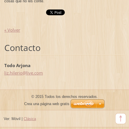
cosas que no les conté.
« Volver
Contacto
Todo Arjona
liz.hile
rio@live
.com
© 2015 Todos los derechos reservados.
Crea una página web gratis
Ver:
Móvil
|
Clásica